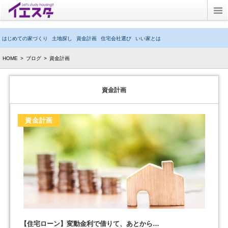
Twitter
はじめての家づくり
土地探し
資金計画
住宅会社選び
いい家とは
ブログ
HOME
>
ブログ
>
資金計画
子育てブログ
資金計画
キッズルーム
資金計画
イエスタとは？
【住宅ローン】変動金利で借りて、あとから…