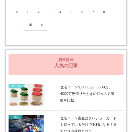
«
1
2
3
4
5
6
7
8
…
15
»
資金計画
人気の記事
17731
住宅ローンで3000万、3500万、
4000万円借りたときの月々の返済
額を比較
9561
住宅ローン審査はクレジットカード
を持っているだけで不利になる？適
切な保有枚数とは？