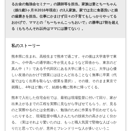
るお金の勉強会セミナー」の講師等を担当。家族は妻とちーちゃん
（娘/1歳3ヶ月※2016年現在）の3人家族。家では主に食器洗いと娘
の歯磨きを担当。仕事にかまけず日々の子育てもしっかりやってる
おかげで、ママとの「ちーちゃんこっちおいで」の勝率は7割を超え
る（もちろんそれ以外はママには勝てない）。
私のストーリー
熊本県に生まれ、高校生まで熊本で過ごす。その後は大学進学で東
京へ。小中高への通学路に牛が見えるようなど田舎から、東京のど
真ん中（？）である千代田区にある大学に通うことに。大学は心優
しい友達のおかげで授業にはほとんど出ることなく無事に卒業（代
返ではなく出席を取らない授業を選択）。その後、そのまま東京で
就職し、4年ほど働いて、結婚を機に熊本に帰ってくる。
熊本で入社した住宅会社では、最初は現場監督に付いて回り、家が
出来上がるまでの工程を実際に見ながら学ばせてもらう。が、見る
のと実際やるのとは全然違い、勉強のために作業を手伝わせてもら
ったりすると、現場監督や職人さんたちの技術力の高さがよく分か
る。（実はそれより驚いたのは、もっと職人気質で堅物な人ばっか
りだと思っていたが、意外とフレンドリーな人が多いというこ