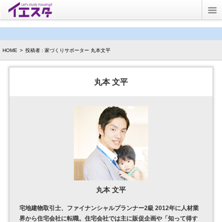
Twitter
HOME
>
投稿者 : 家づくりサポーター 丸本文平
ブログ
子育てブログ
丸本 文平
キッズルーム
イエスタとは？
丸本 文平
宅地建物取引士、ファイナンシャルプランナー2級 2012年に人材業
界から住宅会社に転職。住宅会社では主に販促企画や「知って得す