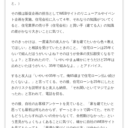
と。）
その後は販促企画の担当としてWEBサイトのリニューアルやイベン
ト企画を実施。住宅会社に入って４年、それなりの知識がついてく
ると、住宅業界の売り手（住宅会社）と買い手（建てる人）の知識
の差がかなり大きいことに気づく。
そのきっかけは、一度遠方の友人から「家を建てたいから色々教え
てほしい」と相談を受けていたときのこと。「住宅ローンは25年く
らいで組んだほうがいいよね？そのほうが全体の支払額安くなるで
しょ？」と言われたので、「いやいやまぁ確かにそうだけど25年は
止めといたほうがいい。35年で組みなよ。」とアドバイス。
すると友人は「いやいや35年って。俺65歳まで住宅ローン払い続け
たくないよ。」と言ってくる。その後、住宅ローンを25年にしたと
きのリスクを説明すると友人も納得。「それ聞いといてマジでよか
ったわ」と言われて、電話を切る。
その後、自社のお客様アンケートを見ていると、「家を建てたいと
思っても最初は何もわからず、ずーっとネットで調べてた。それで
もどうしたらすればいいの分からなくて、全然動けなかった」とい
う意見がちょくちょくあることに気づく。確かに自社のWEBサイト
を見てもらっても、「最適な家づくりのやり方」は分からない。