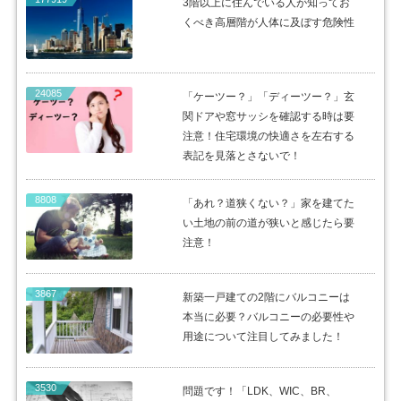
3階以上に住んでいる人が知ってお
くべき高層階が人体に及ぼす危険性
24085
「ケーツー？」「ディーツー？」玄
関ドアや窓サッシを確認する時は要
注意！住宅環境の快適さを左右する
表記を見落とさないで！
8808
「あれ？道狭くない？」家を建てた
い土地の前の道が狭いと感じたら要
注意！
3867
新築一戸建ての2階にバルコニーは
本当に必要？バルコニーの必要性や
用途について注目してみました！
3530
問題です！「LDK、WIC、BR、