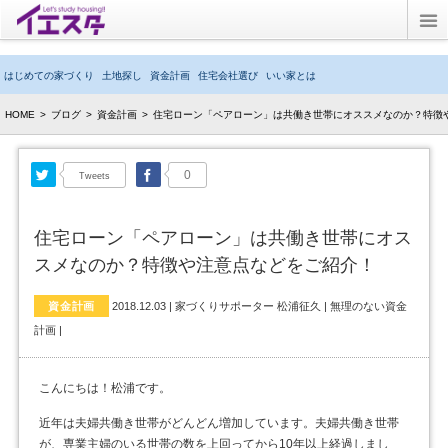
Twitter
はじめての家づくり
土地探し
資金計画
住宅会社選び
いい家とは
ブログ
HOME
>
ブログ
>
資金計画
>
住宅ローン「ペアローン」は共働き世帯にオススメなのか？特徴
子育てブログ
Twitter
Facebook
0
Tweets
キッズルーム
住宅ローン「ペアローン」は共働き世帯にオス
イエスタとは？
スメなのか？特徴や注意点などをご紹介！
資金計画
2018.12.03
|
家づくりサポーター 松浦征久
|
無理のない資金
計画
|
こんにちは！松浦です。
近年は夫婦共働き世帯がどんどん増加しています。夫婦共働き世帯
が、専業主婦のいる世帯の数を上回ってから10年以上経過しまし