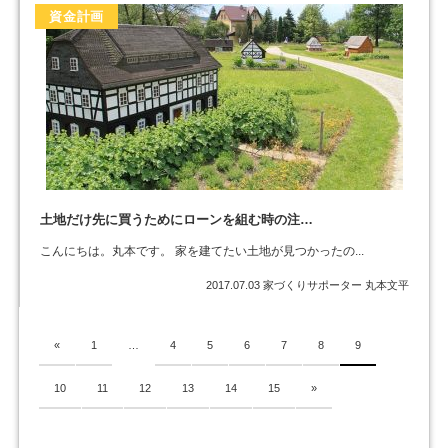
資金計画
土地だけ先に買うためにローンを組む時の注…
こんにちは。丸本です。 家を建てたい土地が見つかったの...
2017.07.03
家づくりサポーター 丸本文平
«
1
…
4
5
6
7
8
9
10
11
12
13
14
15
»