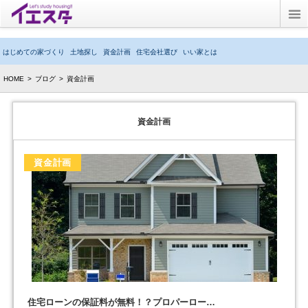
Twitter
はじめての家づくり
土地探し
資金計画
住宅会社選び
いい家とは
ブログ
HOME
>
ブログ
>
資金計画
子育てブログ
資金計画
キッズルーム
資金計画
イエスタとは？
住宅ローンの保証料が無料！？プロパーロー…