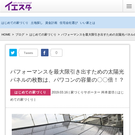
Twitter
はじめての家づくり
土地探し
資金計画
住宅会社選び
いい家とは
ブログ
HOME
>
ブログ
>
はじめての家づくり
>
パフォーマンスを最大限引き出すための太陽光パネル
子育てブログ
Twitter
Facebook
0
Tweets
キッズルーム
パフォーマンスを最大限引き出すための太陽光
イエスタとは？
パネルの枚数は、パワコンの容量の〇〇倍！？
はじめての家づくり
2019.03.16
|
家づくりサポーター 舛本達功
|
はじ
めての家づくり
|