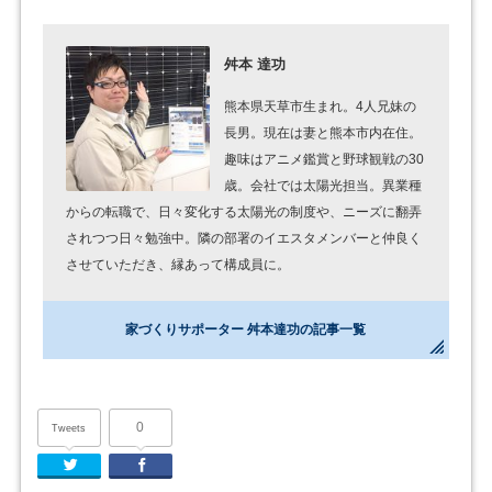
舛本 達功
熊本県天草市生まれ。4人兄妹の
長男。現在は妻と熊本市内在住。
趣味はアニメ鑑賞と野球観戦の30
歳。会社では太陽光担当。異業種
からの転職で、日々変化する太陽光の制度や、ニーズに翻弄
されつつ日々勉強中。隣の部署のイエスタメンバーと仲良く
させていただき、縁あって構成員に。
家づくりサポーター 舛本達功の記事一覧
0
Tweets
Twitter
Facebook