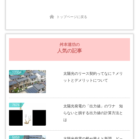
トップページに戻る
舛本達功の
人気の記事
12004
太陽光のリース契約ってなに？メリ
ットとデメリットについて
7674
太陽光発電の「出力値」のワナ 知
らないと損する出力値の計算方法と
は
5858
太陽光発電の載せ替えと新調、どっ