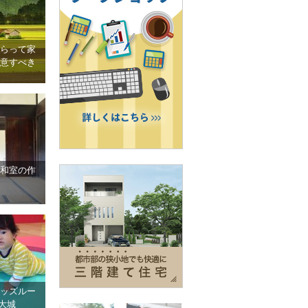
らって家
意すべき
和室の作
ッズルー
大城