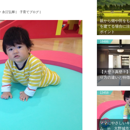
 永江弘輝
|
子育てブログ
|
親から畑や田をも
を建てる場合に注
ポイント
18486
【大壁？真壁？】
り方の違いと特徴
13458
ママにやさしいキ
ム in 大野城市