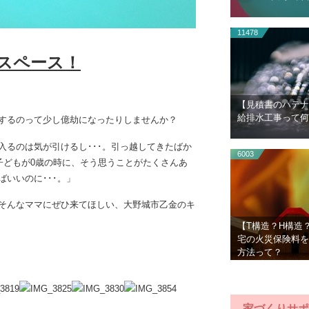
11478
スペース！
【見積書のハテナ
給排水工事って何
するのって少し億劫になったりしませんか？
入るのは気が引けるし･･･。引っ越してきたばか
6003
子どもが0歳の時に、そう思うことがたくさんあ
いいのに･･･。」
そんなママにぜひ来てほしい、大野城市乙金のキ
【T構造？H構造
宅の火災保険料を
方法って？
家づくりサポ