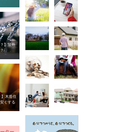
？】屋外
？
？】木造住
安くする
ーター