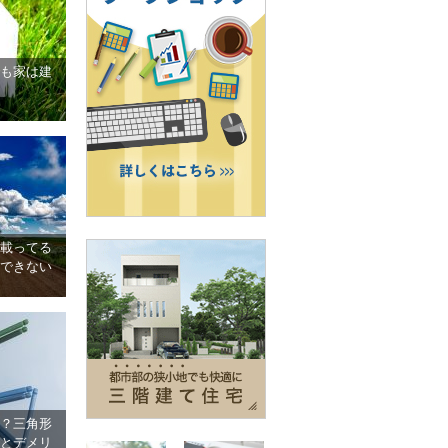
も家は建
載ってる
できない
？三角形
とデメリ