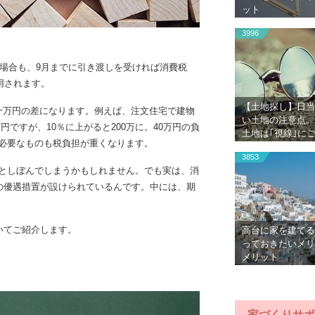
ット
3996
の場合も、9月までに引き渡しを受ければ消費税
用されます。
【土地探し】日当
十万円の差になります。例えば、注文住宅で建物
い土地の注意点。
万円ですが、10％に上がると200万に。40万円の負
土地は｢視線｣に
必要なものも税負担が重くなります。
3853
としぼんでしまうかもしれません。でも実は、消
つの優遇措置が設けられているんです。中には、期
いてご紹介します。
高台に家を建てる
っておきたいメリ
メリット
家づくりサポ