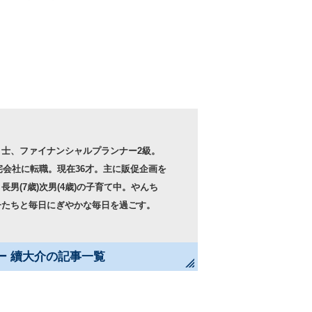
引士、ファイナンシャルプランナー2級。
住宅会社に転職。現在36才。主に販促企画を
長男(7歳)次男(4歳)の子育て中。やんち
子たちと毎日にぎやかな毎日を過ごす。
ー 續大介の記事一覧