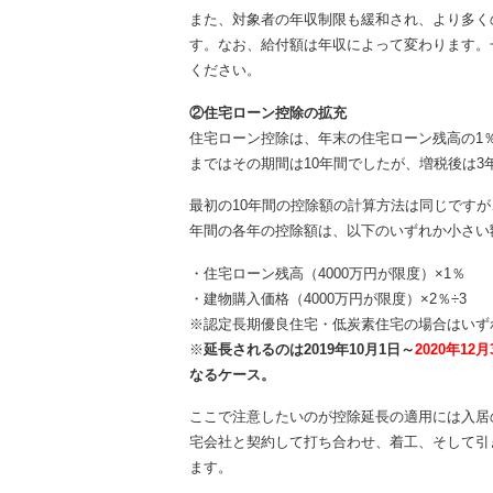
また、対象者の年収制限も緩和され、より多く
す。なお、給付額は年収によって変わります。
ください。
②住宅ローン控除の拡充
住宅ローン控除は、年末の住宅ローン残高の1
まではその期間は10年間でしたが、増税後は3
最初の10年間の控除額の計算方法は同じですが
年間の各年の控除額は、以下のいずれか小さい
・住宅ローン残高（4000万円が限度）×1％
・建物購入価格（4000万円が限度）×2％÷3
※認定長期優良住宅・低炭素住宅の場合はいずれ
※
延長されるのは2019年10月1日～
2020年1
なるケース。
ここで注意したいのが控除延長の適用には入居
宅会社と契約して打ち合わせ、着工、そして引
ます。