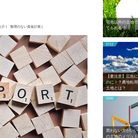
宅地以外の土地で
大介
|
無理のない資金計画
|
てられる？
5712
【要注意】広告に
のに！？農地転用
土地とは？
5290
買わない方がいい
の土地のメリット