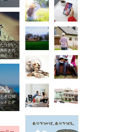
たりがい
南向きの
ご用心
ときに知
ットとデ
ーター