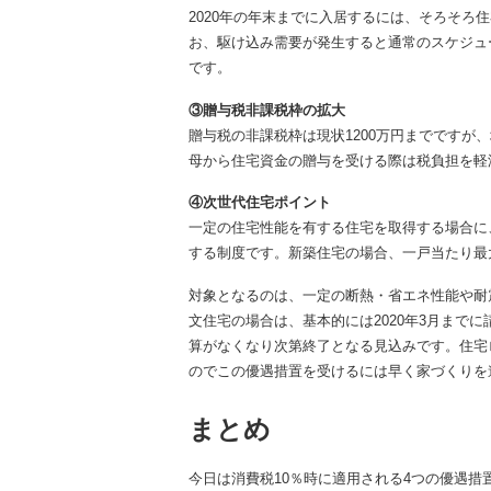
2020年の年末までに入居するには、そろそろ
お、駆け込み需要が発生すると通常のスケジュ
です。
③贈与税非課税枠の拡大
贈与税の非課税枠は現状1200万円までですが、
母から住宅資金の贈与を受ける際は税負担を軽
④次世代住宅ポイント
一定の住宅性能を有する住宅を取得する場合に
する制度です。新築住宅の場合、一戸当たり最
対象となるのは、一定の断熱・省エネ性能や耐
文住宅の場合は、基本的には2020年3月まで
算がなくなり次第終了となる見込みです。住宅
のでこの優遇措置を受けるには早く家づくりを
まとめ
今日は消費税10％時に適用される4つの優遇