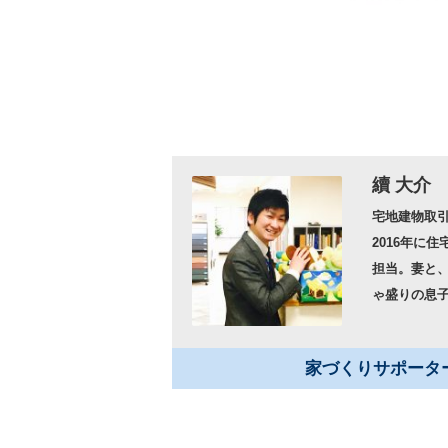
續 大介
宅地建物取
2016年に
担当。妻と、
ゃ盛りの息
家づくりサポータ