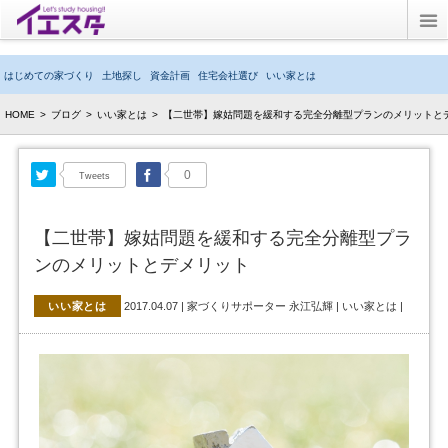
Twitter
はじめての家づくり
土地探し
資金計画
住宅会社選び
いい家とは
ブログ
HOME
>
ブログ
>
いい家とは
>
【二世帯】嫁姑問題を緩和する完全分離型プランのメリットと
子育てブログ
Twitter
Facebook
0
Tweets
キッズルーム
【二世帯】嫁姑問題を緩和する完全分離型プラ
イエスタとは？
ンのメリットとデメリット
いい家とは
2017.04.07
|
家づくりサポーター 永江弘輝
|
いい家とは
|