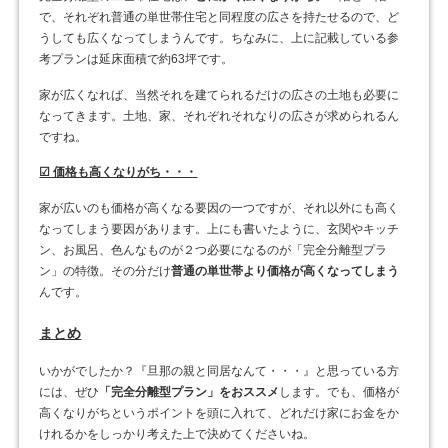
で、それぞれ普通の単世帯住宅と同程度の広さを持たせるので、ど
うしても広くなってしまうんです。ちなみに、上に記載している参
考プランは延床面積で約63坪です。
家が広くなれば、当然それを建てられるだけの広さの土地も必要に
なってきます。土地、家、それぞれそれなりの広さが求められるん
ですね。
☑ 価格も高くなりがち・・・
家が広いのも価格が高くなる要因の一つですが、それ以外にも高く
なってしまう要因があります。上にも書いたように、玄関やキッチ
ン、お風呂、色んなものが２つ必要になるのが「完全分離型プラ
ン」の特徴。その分だけ
普通の単世帯より価格が高くなってしまう
んです。
まとめ
いかがでしたか？『旦那の親と同居なんて・・・』と思っている方
には、ぜひ
「完全分離型プラン」をおススメ
します。でも、価格が
高くなりがちというポイントを頭に入れて、どれだけ家にお金をか
けれるかをしっかり考えた上で決めてくださいね。