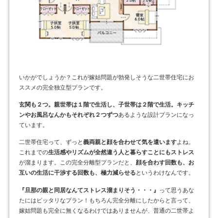
いかがでしょうか？これが嫁姑問題が勃発しそうな二世帯住宅にお
ススメの完全独立型プランです。
玄関も２つ。親世帯は１階で生活し、子世帯は２階で生活。キッチ
ンやお風呂なんかもそれぞれ２つずつ
あるような設計プランになっ
ています。
二世帯住宅って、ずっと
義両親と顔を合わせて気を遣います
よね。
これまでの
生活感やリズムが全然違う人と暮らすことにもストレス
が溜まります。この完全分離型プランだと、
顔を合わす回数も、お
互いの生活に干渉する回数も、極力減らせる
というわけなんです。
『旦那の親と同居なんてストレス溜まりそう・・・』
って思うあな
たにはピッタリなプラン！もちろん完全分離にしたからと言って、
嫁姑問題も完全に無くなるわけではありませんが、普通の二世帯よ