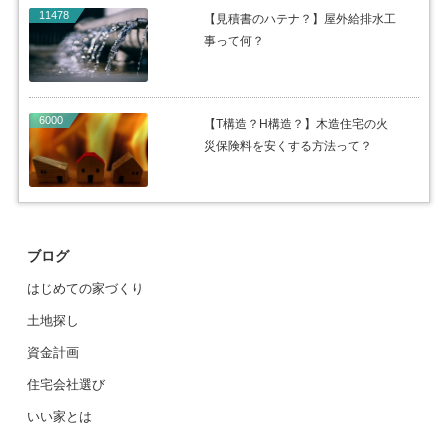
11478
【見積書のハテナ？】屋外給排水工
事って何？
6000
【T構造？H構造？】木造住宅の火
災保険料を安くする方法って？
ブログ
はじめての家づくり
土地探し
資金計画
住宅会社選び
いい家とは