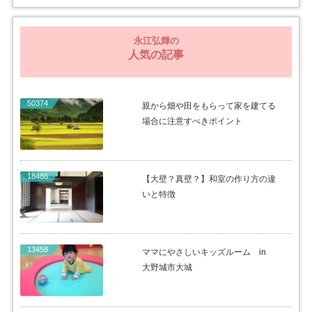
永江弘輝の
人気の記事
50374
親から畑や田をもらって家を建てる
場合に注意すべきポイント
18486
【大壁？真壁？】和室の作り方の違
いと特徴
13458
ママにやさしいキッズルーム in
大野城市大城