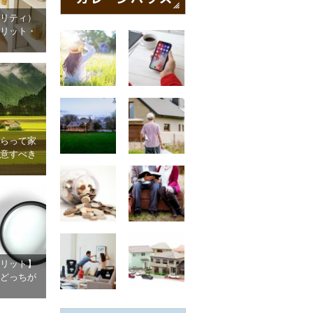
リティ）
リット・
らって家
意すべき
リット】
どっちが