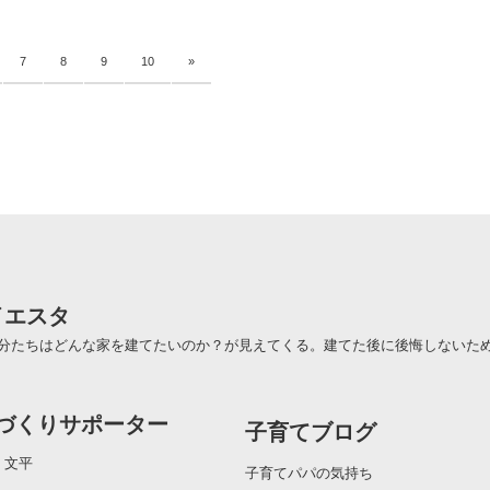
7
8
9
10
»
イエスタ
分たちはどんな家を建てたいのか？が見えてくる。建てた後に後悔しないた
づくりサポーター
子育てブログ
 文平
子育てパパの気持ち