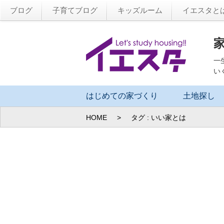
ブログ
子育てブログ
キッズルーム
イエスタと
一
い
はじめての家づくり
土地探し
HOME
>
タグ : いい家とは