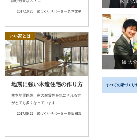
永江 弘
識が必要なの？ ...
2017.10.23
家づくりサポーター 丸本文平
いい家とは
續 大
地震に強い木造住宅の作り方
すべての家づくり
熊本地震以降、家の耐震性を気にされる方
がとても多くなっています。 ...
2017.09.23
家づくりサポーター 島田和京