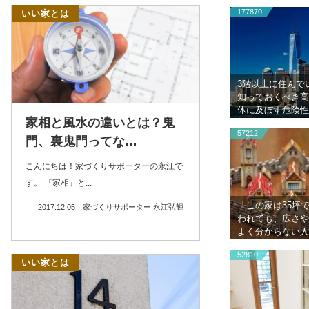
177870
いい家とは
3階以上に住んで
知っておくべき高
体に及ぼす危険性
家相と風水の違いとは？鬼
57212
門、裏鬼門ってな…
こんにちは！家づくりサポーターの永江で
す。 『家相』と...
「この家は35坪
2017.12.05
家づくりサポーター 永江弘輝
われても、広さや
よく分からない人
３つの対処法
52810
いい家とは