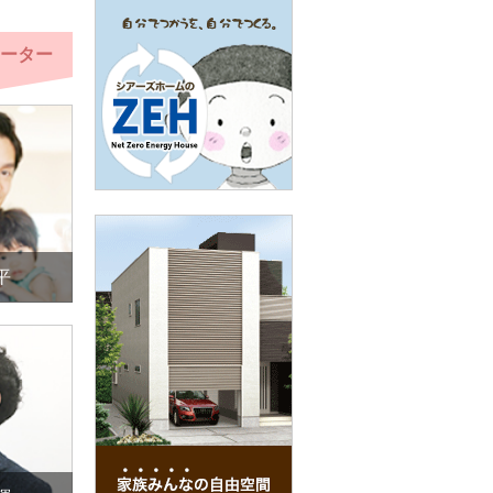
ーター
平