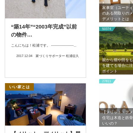
家事室（ユーティ
のある間取りのメ
デメリットとは
“築14年”“2003年完成”以前
50374
の物件…
こんにちは！松浦です。 -------------------...
2017.12.04
家づくりサポーター 松浦征久
親から畑や田をも
を建てる場合に注
ポイント
27811
いい家とは
【メリット・デメ
住宅は木造と鉄骨
いいの？