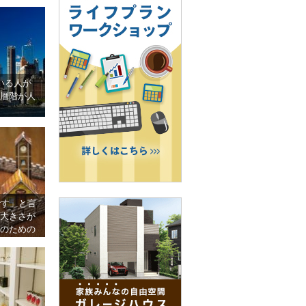
いる人が
層階が人
です」と言
大きさが
のための