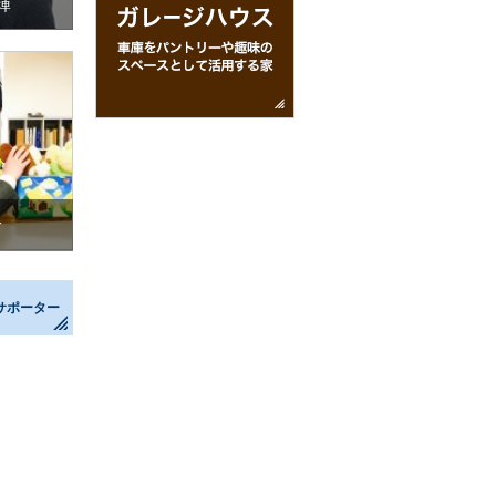
輝
介
サポーター