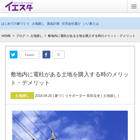
Twitter
はじめての家づくり
土地探し
資金計画
住宅会社選び
いい家とは
ブログ
HOME
>
ブログ
>
土地探し
>
敷地内に電柱がある土地を購入する時のメリット・デメリット
子育てブログ
Twitter
Facebook
0
Tweets
キッズルーム
敷地内に電柱がある土地を購入する時のメリッ
イエスタとは？
ト・デメリット
土地探し
2018.09.26
|
家づくりサポーター 長田圭史
|
土地探し
|