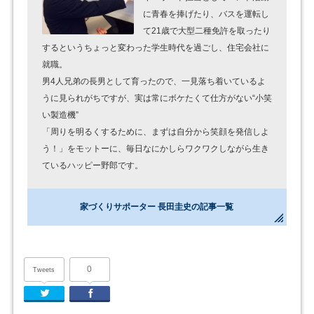
に青春を捧げたり、バスを運転し
て21歳で大型二種免許を取ったり
するというちょっと変わった学生時代を過ごし、住宅会社に
就職。
男4人兄弟の長男として育ったので、一見落ち着いているよ
うに見られがちですが、実は常にボケたくて仕方がない“小笑
い製造機”
「周りを明るくするために、まずは自分から笑顔を発信しよ
う！」をモットーに、毎日なにかしらワクワクしながら生き
ているハッピー野郎です。
家づくりサポーター 長田圭史の記事一覧
0
Tweets
Twitter
Facebook