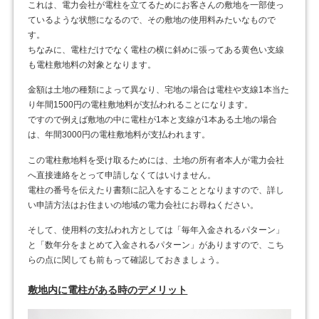
これは、電力会社が電柱を立てるためにお客さんの敷地を一部使っ
ているような状態になるので、その敷地の使用料みたいなもので
す。
ちなみに、電柱だけでなく電柱の横に斜めに張ってある黄色い支線
も電柱敷地料の対象となります。
金額は土地の種類によって異なり、宅地の場合は電柱や支線1本当た
り年間1500円の電柱敷地料が支払われることになります。
ですので例えば敷地の中に電柱が1本と支線が1本ある土地の場合
は、年間3000円の電柱敷地料が支払われます。
この電柱敷地料を受け取るためには、土地の所有者本人が電力会社
へ直接連絡をとって申請しなくてはいけません。
電柱の番号を伝えたり書類に記入をすることとなりますので、詳し
い申請方法はお住まいの地域の電力会社にお尋ねください。
そして、使用料の支払われ方としては「毎年入金されるパターン」
と「数年分をまとめて入金されるパターン」がありますので、こち
らの点に関しても前もって確認しておきましょう。
敷地内に電柱がある時のデメリット