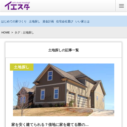
Twitter
はじめての家づくり
土地探し
資金計画
住宅会社選び
いい家とは
ブログ
HOME
>
タグ : 土地探し
子育てブログ
土地探し
の記事一覧
キッズルーム
土地探し
イエスタとは？
家を安く建てられる？借地に家を建てる際の…