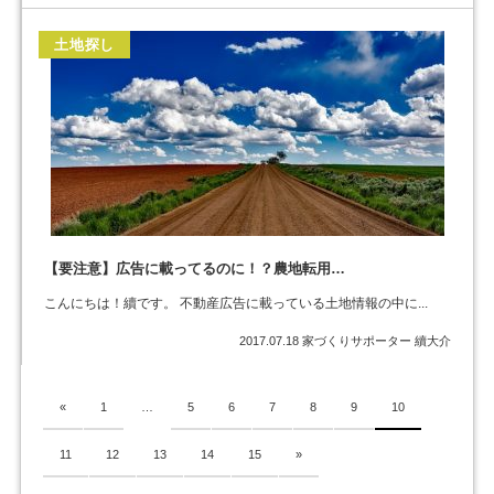
土地探し
【要注意】広告に載ってるのに！？農地転用…
こんにちは！續です。 不動産広告に載っている土地情報の中に...
2017.07.18
家づくりサポーター 續大介
«
1
…
5
6
7
8
9
10
11
12
13
14
15
»