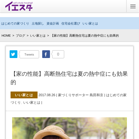
Twitter
はじめての家づくり
土地探し
資金計画
住宅会社選び
いい家とは
ブログ
HOME
>
ブログ
>
いい家とは
>
【家の性能】高断熱住宅は夏の熱中症にも効果的
子育てブログ
Twitter
Facebook
0
Tweets
キッズルーム
【家の性能】高断熱住宅は夏の熱中症にも効果
イエスタとは？
的
いい家とは
2017.08.26
|
家づくりサポーター 島田和京
|
はじめての家
づくり
いい家とは
|