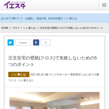
Twitter
はじめての家づくり
土地探し
資金計画
住宅会社選び
いい家とは
ブログ
HOME
>
ブログ
>
いい家とは
>
注文住宅の壁紙(クロス)で失敗しないための5つのポイント
子育てブログ
Twitter
Facebook
0
Tweets
キッズルーム
注文住宅の壁紙(クロス)で失敗しないための5
イエスタとは？
つのポイント
いい家とは
2017.08.19
|
家づくりサポーター 島田和京
|
はじめての家
づくり
いい家とは
|